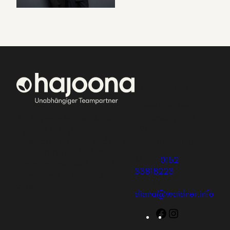
1a Gesundheit
Diana Waidner
Finkenweg 28/1
Bei hajoona kannst du dein
72654
eigenes, erfolgreiches
Neckartenzlingen
Geschäft aufbauen und eine
einzigartige Ausbildung
Mobil:
0152
genießen oder dich und deine
33818223
Familie mit tollen Produkten
E-Mail:
versorgen.
diana@waidner.info
Facebook
Instagram