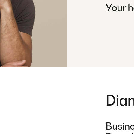
Your h
Dia
Busine