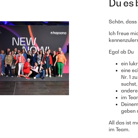
Du es b
Schön, dass 
Ich freue mi
kennenzuler
Egal ob Du
ein lu
eine e
Nr. 1 z
suchst,
andere
im Tea
Deinem
geben 
All das ist 
im Team.