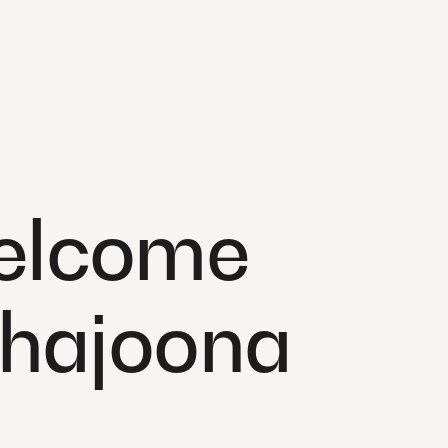
elcome
 hajoona