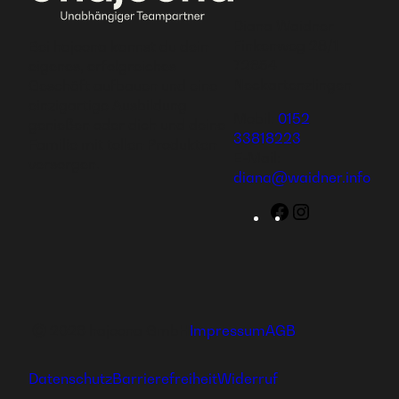
Diana Waidner
Finkenweg 28/1
Bei hajoona kannst du dein
72654
eigenes, erfolgreiches
Neckartenzlingen
Geschäft aufbauen und eine
einzigartige Ausbildung
Mobil:
0152
genießen oder dich und deine
33818223
Familie mit tollen Produkten
E-Mail:
versorgen.
diana@waidner.info
Facebook
Instagram
Ⓒ 2026 hajoona GmbH
Impressum
AGB
Datenschutz
Barrierefreiheit
Widerruf