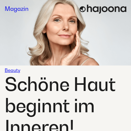
Skip
Magazin
to
content
Beauty
Schöne Haut
beginnt im
Inneren!