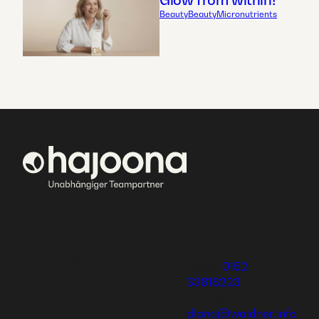
Glow from within!
Beauty
Beauty
Micronutrients
1a Gesundheit
Diana Waidner
Finkenweg 28/1
Bei hajoona kannst du dein
72654
eigenes, erfolgreiches
Neckartenzlingen
Geschäft aufbauen und eine
einzigartige Ausbildung
Mobil:
0152
genießen oder dich und deine
33818223
Familie mit tollen Produkten
E-Mail:
versorgen.
diana@waidner.info